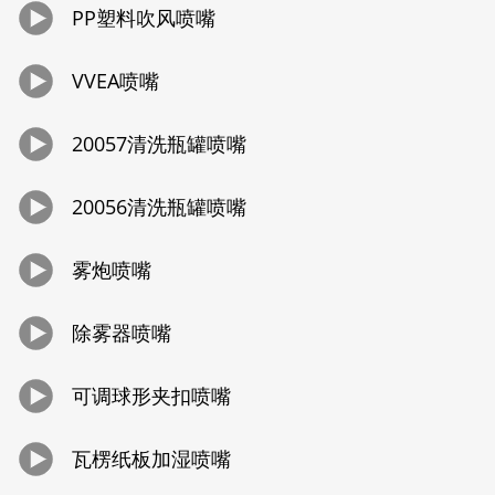
PP塑料吹风喷嘴
VVEA喷嘴
20057清洗瓶罐喷嘴
20056清洗瓶罐喷嘴
雾炮喷嘴
除雾器喷嘴
可调球形夹扣喷嘴
瓦楞纸板加湿喷嘴