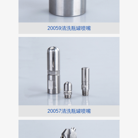
20059清洗瓶罐喷嘴
20057清洗瓶罐喷嘴