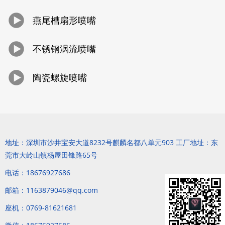
燕尾槽扇形喷嘴
不锈钢涡流喷嘴
陶瓷螺旋喷嘴
地址：深圳市沙井宝安大道8232号麒麟名都八单元903 工厂地址：东
莞市大岭山镇杨屋田锋路65号
电话：18676927686
邮箱：1163879046@qq.com
座机：0769-81621681