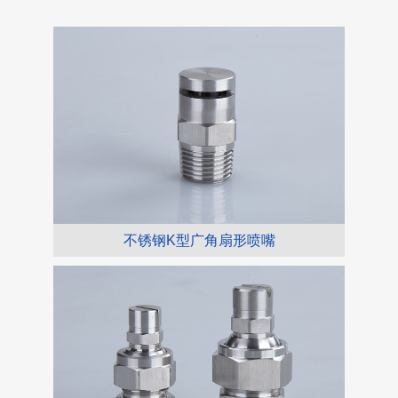
不锈钢K型广角扇形喷嘴