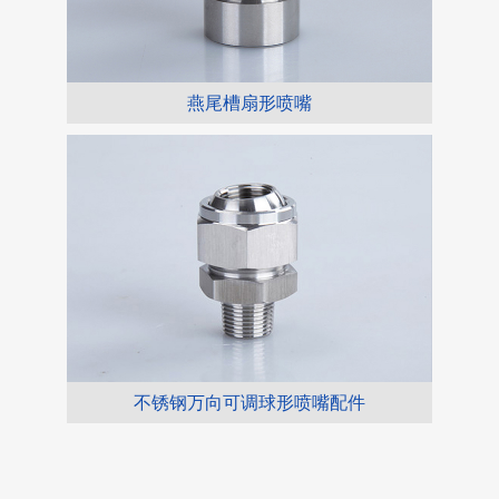
燕尾槽扇形喷嘴
不锈钢万向可调球形喷嘴配件