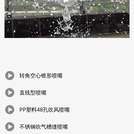
转角空心锥形喷嘴
直线型喷嘴
PP塑料48孔吹风喷嘴
不锈钢吹气槽缝喷嘴