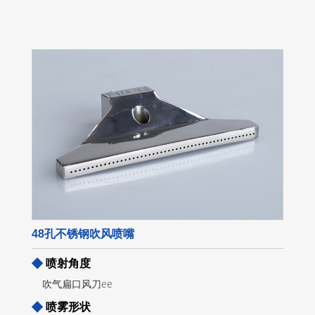
48孔不锈钢吹风喷嘴
◆
喷射角度
吹气扁口风刀ee
◆
喷雾形状