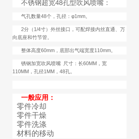
不锈钢超宽48孔型吹风喷嘴：
气孔数量48个，孔径：φ1mm。
2分（1/4寸）外丝接口，可配焊接内丝直通、万
向底座和竹节管。
整体高度60mm，底部出气端宽度110mm。
锈钢加宽吹风喷嘴 尺寸：长60MM，宽
110MM，孔径1MM，48孔。
一般应用：
零件冷却
零件干燥
零件洗涤
材料的移动