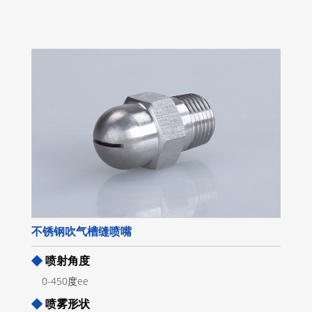
不锈钢吹气槽缝喷嘴
◆
喷射角度
0-450度ee
◆
喷雾形状