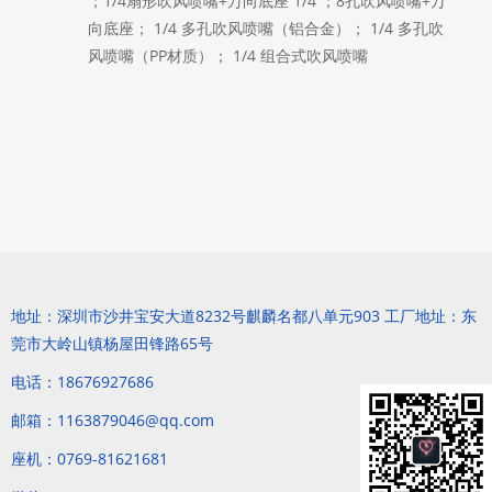
；1/4扇形吹风喷嘴+万向底座 1/4 ；8孔吹风喷嘴+万
向底座； 1/4 多孔吹风喷嘴（铝合金）； 1/4 多孔吹
风喷嘴（PP材质）； 1/4 组合式吹风喷嘴
地址：深圳市沙井宝安大道8232号麒麟名都八单元903 工厂地址：东
莞市大岭山镇杨屋田锋路65号
电话：18676927686
邮箱：1163879046@qq.com
座机：0769-81621681