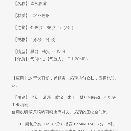
【名称】:吹气喷嘴
【材质】:304不锈钢
【连接】:外螺纹 螺纹: 1/4(2分）
【规格】:1分2分3分4分
【嘴型】:槽缝 槽宽: 0.3MM
【介质】:气/水/油
【
气压力
】
: 0.1-20MPA
【应用】:对于大面积，近距离，扇形均匀吹扫，应用比较广
泛。
【用途】:冷却、清洗、喷涂、烘干、材料的移动、引纸等
工业领域。
使用说明:喷风喷嘴可喷出高冲力、扇形的压缩空气流。
颜色分类: 1/4（2分）槽宽0.3MM 1/4（2分）8孔