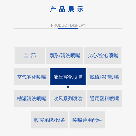
产品展示
PRODUCT DISPLAY
全 部
扇形/清洗喷嘴
实心/空心喷嘴
空气雾化喷嘴
液压雾化喷嘴
脱硫脱硝喷嘴
槽罐清洗喷嘴
吹风系列喷嘴
通用塑料喷嘴
喷雾系统/设备
喷嘴通用配件