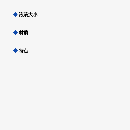
◆
液滴大小
◆
材质
◆
特点